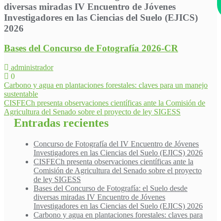
diversas miradas IV Encuentro de Jóvenes
Investigadores en las Ciencias del Suelo (EJICS)
2026
Bases del Concurso de Fotografía 2026-CR
administrador
0
Navegación
Carbono y agua en plantaciones forestales: claves para un manejo
sustentable
de
CISFECh presenta observaciones científicas ante la Comisión de
entradas
Agricultura del Senado sobre el proyecto de ley SIGESS
Entradas recientes
Concurso de Fotografía del IV Encuentro de Jóvenes
Investigadores en las Ciencias del Suelo (EJICS) 2026
CISFECh presenta observaciones científicas ante la
Comisión de Agricultura del Senado sobre el proyecto
de ley SIGESS
Bases del Concurso de Fotografía: el Suelo desde
diversas miradas IV Encuentro de Jóvenes
Investigadores en las Ciencias del Suelo (EJICS) 2026
Carbono y agua en plantaciones forestales: claves para